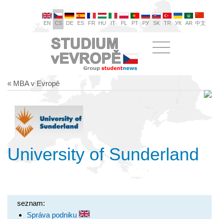
EN
CS
DE
ES
FR
HU
IT
PL
PT
РУ
SK
TR
УК
AR
中文
« MBA v Evropě
University of Sunderland
seznam:
Správa podniku