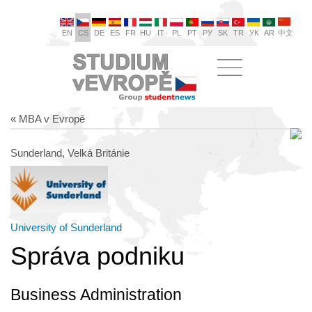
EN
CS
DE
ES
FR
HU
IT
PL
PT
РУ
SK
TR
УК
AR
中文
« MBA v Evropě
Sunderland, Velká Británie
University of Sunderland
Správa podniku
Business Administration