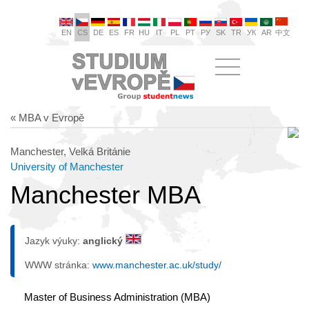
EN
CS
DE
ES
FR
HU
IT
PL
PT
РУ
SK
TR
УК
AR
中文
« MBA v Evropě
Manchester, Velká Británie
University of Manchester
Manchester MBA
Jazyk výuky:
anglický
WWW stránka:
www.manchester.ac.uk/study/
Master of Business Administration (MBA)