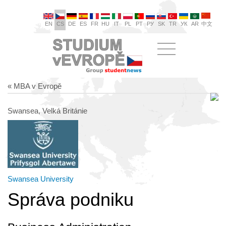
EN
CS
DE
ES
FR
HU
IT
PL
PT
РУ
SK
TR
УК
AR
中文
« MBA v Evropě
Swansea, Velká Británie
Swansea University
Správa podniku