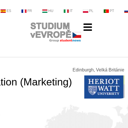
ES
FR
HU
IT
PL
PT
Edinburgh, Velká Británie
tion (Marketing)