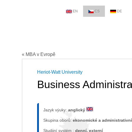
EN
CS
DE
« MBA v Evropě
Heriot-Watt University
Business Administra
Jazyk výuky:
anglický
Skupina oborů:
ekonomické a administrativní
Studijní systém :
denní, externí