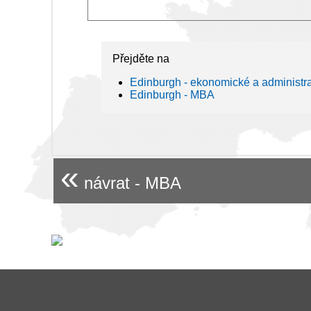
Přejděte na
Edinburgh - ekonomické a administra
Edinburgh - MBA
«
návrat - MBA