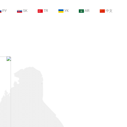
РУ
SK
TR
УК
AR
中文