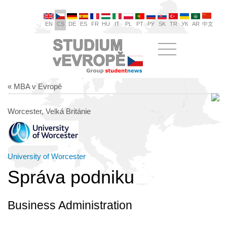
EN
CS
DE
ES
FR
HU
IT
PL
PT
РУ
SK
TR
УК
AR
中文
« MBA v Evropě
Worcester, Velká Británie
University of Worcester
Správa podniku
Business Administration