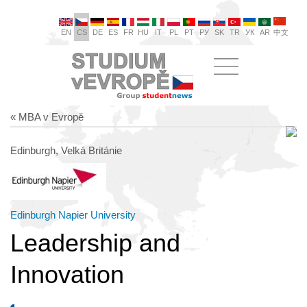
EN
CS
DE
ES
FR
HU
IT
PL
PT
РУ
SK
TR
УК
AR
中文
« MBA v Evropě
Edinburgh, Velká Británie
Edinburgh Napier University
Leadership and
Innovation