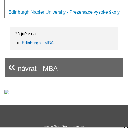
Edinburgh Napier University - Prezentace vysoké školy
Přejděte na
Edinburgh - MBA
«
návrat - MBA
StudentNews Group - about us