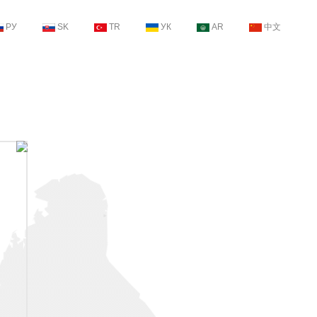
РУ
SK
TR
УК
AR
中文