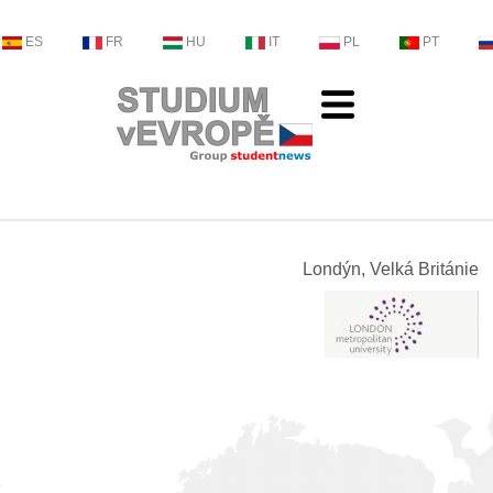
ES
FR
HU
IT
PL
PT
Londýn, Velká Británie