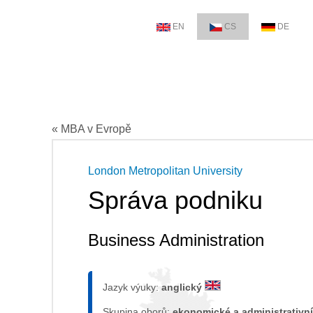
EN
CS
DE
« MBA v Evropě
London Metropolitan University
Správa podniku
Business Administration
Jazyk výuky:
anglický
Skupina oborů:
ekonomické a administrativní