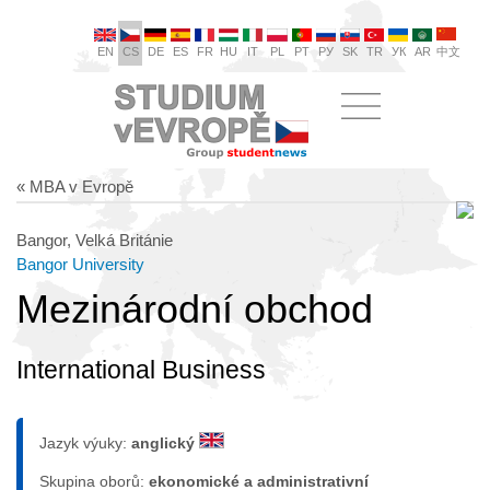
EN
CS
DE
ES
FR
HU
IT
PL
PT
РУ
SK
TR
УК
AR
中文
« MBA v Evropě
Bangor, Velká Británie
Bangor University
Mezinárodní obchod
International Business
Jazyk výuky:
anglický
Skupina oborů:
ekonomické a administrativní