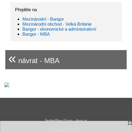
Přejděte na
Mezinárodní - Bangor
Mezinárodní obchod - Velká Británie
Bangor - ekonomické a administrativní
Bangor - MBA
«
návrat - MBA
StudentNews Group - about us
Privacy Policy