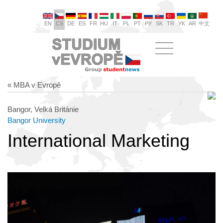
EN
CS
DE
ES
FR
HU
IT
PL
PT
РУ
SK
TR
УК
AR
中文
« MBA v Evropě
Bangor, Velká Británie
Bangor University
International Marketing