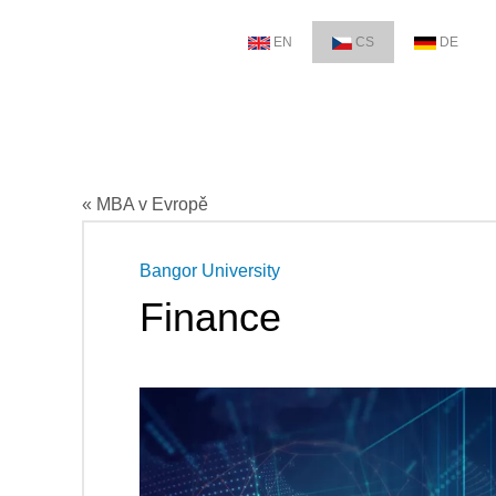
EN
CS
DE
« MBA v Evropě
Bangor University
Finance