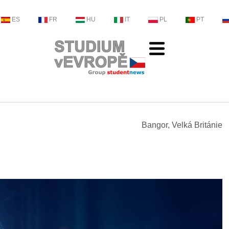
ES
FR
HU
IT
PL
PT
Bangor, Velká Británie