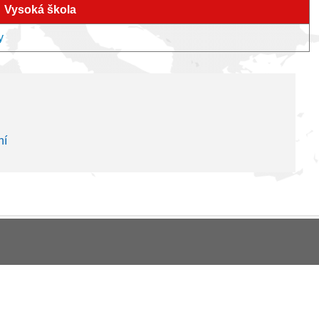
Vysoká škola
y
ní