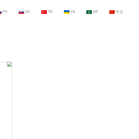
РУ
SK
TR
УК
AR
中文