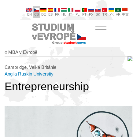
EN
CS
DE
ES
FR
HU
IT
PL
PT
РУ
SK
TR
УК
AR
中文
« MBA v Evropě
Cambridge, Velká Británie
Anglia Ruskin University
Entrepreneurship