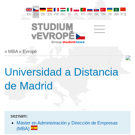
EN
CS
DE
ES
FR
HU
IT
PL
PT
РУ
SK
TR
УК
AR
中文
« MBA v Evropě
Universidad a Distancia
de Madrid
seznam:
Máster en Administración y Dirección de Empresas
(MBA)