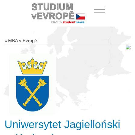
« MBA v Evropě
Uniwersytet Jagielloński