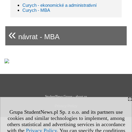
Curych - ekonomické a administrativní
Curych - MBA
«
návrat - MBA
StudentNews Group - about us
Privacy Policy
Grupa StudentNews.pl Sp. z o.o. and its partners use
cookies and similar technologies to implement, among
others statistical and advertising services in accordance
with the
Privacy Policy
. You can specify the conditions