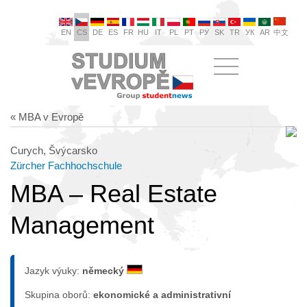
EN
CS
DE
ES
FR
HU
IT
PL
PT
РУ
SK
TR
УК
AR
中文
« MBA v Evropě
Curych, Švýcarsko
Zürcher Fachhochschule
MBA – Real Estate
Management
Jazyk výuky:
německý
Skupina oborů:
ekonomické a administrativní