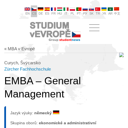
EN
CS
DE
ES
FR
HU
IT
PL
PT
РУ
SK
TR
УК
AR
中文
« MBA v Evropě
Curych, Švýcarsko
Zürcher Fachhochschule
EMBA – General
Management
Jazyk výuky:
německý
Skupina oborů:
ekonomické a administrativní