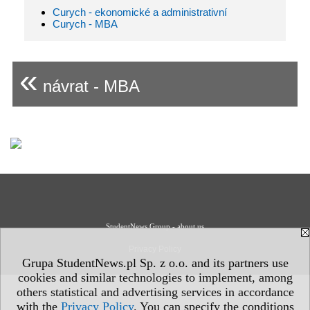
Curych - ekonomické a administrativní
Curych - MBA
«
návrat - MBA
StudentNews Group - about us
Privacy Policy
Grupa StudentNews.pl Sp. z o.o. and its partners use
cookies and similar technologies to implement, among
others statistical and advertising services in accordance
with the
Privacy Policy
. You can specify the conditions