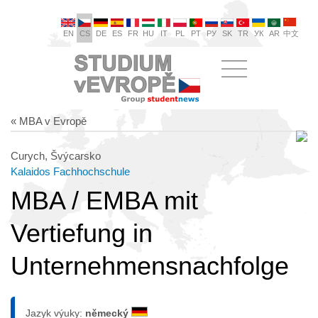
EN
CS
DE
ES
FR
HU
IT
PL
PT
РУ
SK
TR
УК
AR
中文
« MBA v Evropě
Curych, Švýcarsko
Kalaidos Fachhochschule
MBA / EMBA mit
Vertiefung in
Unternehmensnachfolge
Jazyk výuky:
německý