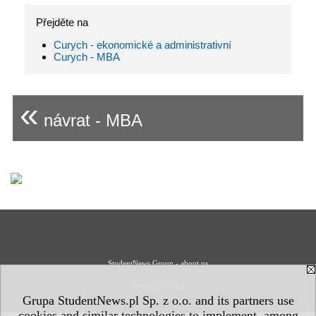
Přejděte na
Curych - ekonomické a administrativní
Curych - MBA
«
návrat - MBA
StudentNews Group - about us
Privacy Policy
Grupa StudentNews.pl Sp. z o.o. and its partners use
cookies and similar technologies to implement, among