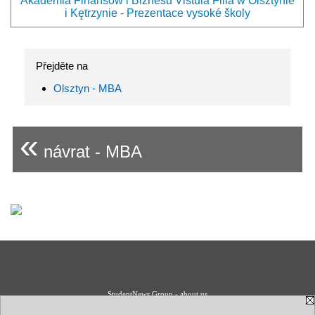
Akademia Finansów i Biznesu Vistula Filia w Olsztynie
i Kętrzynie - Prezentace vysoké školy
Přejděte na
Olsztyn - MBA
«
návrat - MBA
StudentNews Group - about us