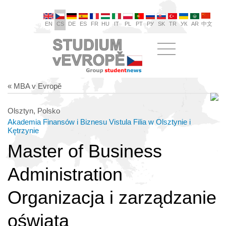
EN
CS
DE
ES
FR
HU
IT
PL
PT
РУ
SK
TR
УК
AR
中文
« MBA v Evropě
Olsztyn, Polsko
Akademia Finansów i Biznesu Vistula Filia w Olsztynie i
Kętrzynie
Master of Business
Administration
Organizacja i zarządzanie
oświatą