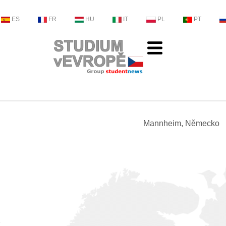
ES
FR
HU
IT
PL
PT
Mannheim, Německo