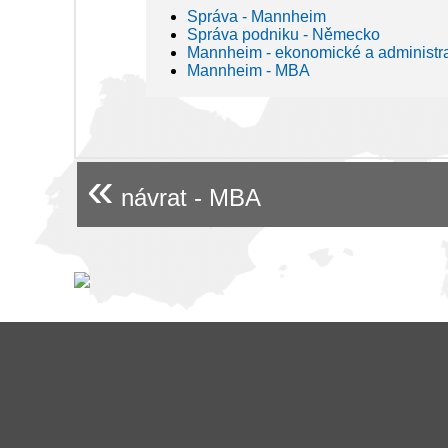
Správa - Mannheim
Správa podniku - Německo
Mannheim - ekonomické a administra
Mannheim - MBA
«
návrat - MBA