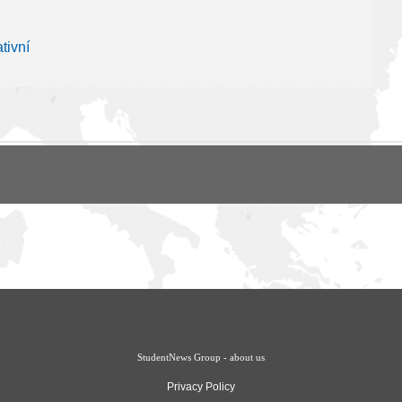
tivní
StudentNews Group - about us
Privacy Policy