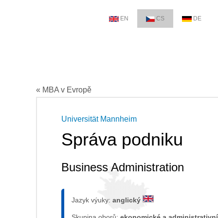
EN
CS
DE
« MBA v Evropě
Universität Mannheim
Správa podniku
Business Administration
Jazyk výuky:
anglický
Skupina oborů:
ekonomické a administrativní