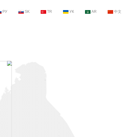
РУ
SK
TR
УК
AR
中文