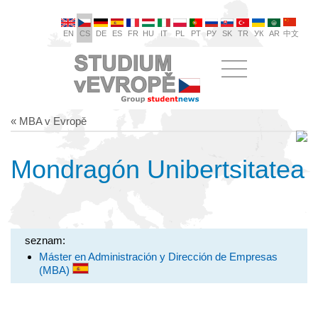
EN
CS
DE
ES
FR
HU
IT
PL
PT
РУ
SK
TR
УК
AR
中文
« MBA v Evropě
Mondragón Unibertsitatea
seznam:
Máster en Administración y Dirección de Empresas
(MBA)