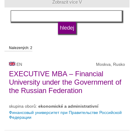
Zobrazit více V
jazyk
druh vysoké školy
Nalezených: 2
status vysoké školy
EN
Moskva, Rusko
EXECUTIVE MBA – Financial
University under the Government of
the Russian Federation
skupina oborů:
ekonomické a administrativní
Финансовый университет при Правительстве Российской
Федерации