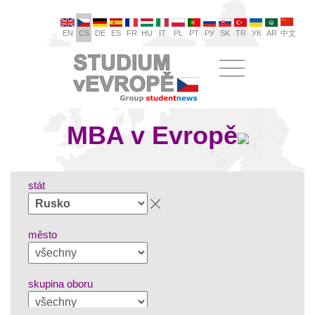
EN
CS
DE
ES
FR
HU
IT
PL
PT
РУ
SK
TR
УК
AR
中文
MBA v Evropě
stát
město
skupina oboru