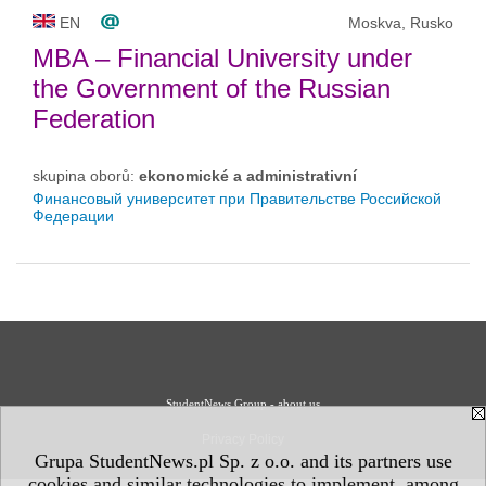
EN
Moskva, Rusko
MBA – Financial University under
the Government of the Russian
Federation
skupina oborů:
ekonomické a administrativní
Финансовый университет при Правительстве Российской
Федерации
StudentNews Group - about us
Privacy Policy
Grupa StudentNews.pl Sp. z o.o. and its partners use
cookies and similar technologies to implement, among