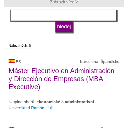
Zobrazit více V
jazyk
druh vysoké školy
Nalezených: 6
status vysoké školy
Barcelona, Španělsko
ES
Máster Ejecutivo en Administración
y Dirección de Empresas (MBA
Executive)
skupina oborů:
ekonomické a administrativní
Universidad Ramón Llull