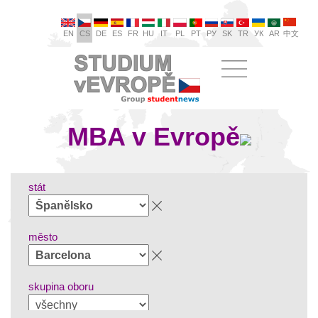
EN
CS
DE
ES
FR
HU
IT
PL
PT
РУ
SK
TR
УК
AR
中文
MBA v Evropě
stát
město
skupina oboru