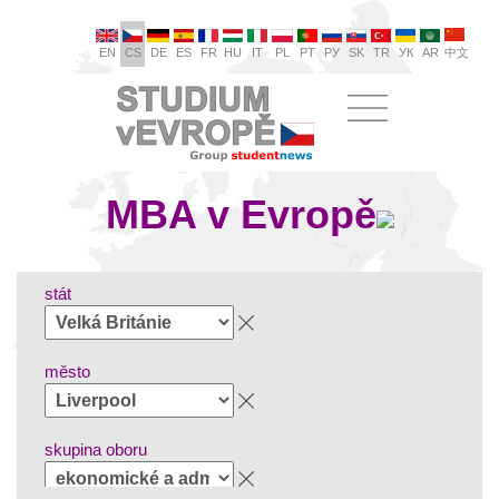
EN
CS
DE
ES
FR
HU
IT
PL
PT
РУ
SK
TR
УК
AR
中文
MBA v Evropě
stát
město
skupina oboru