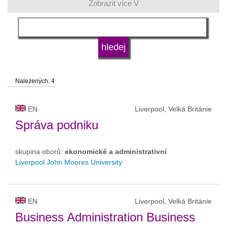
Zobrazit více V
jazyk
druh vysoké školy
Nalezených: 4
status vysoké školy
EN
Liverpool, Velká Británie
Správa podniku
skupina oborů:
ekonomické a administrativní
Liverpool John Moores University
EN
Liverpool, Velká Británie
Business Administration Business