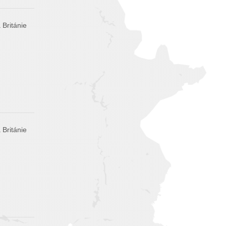
 Británie
 Británie