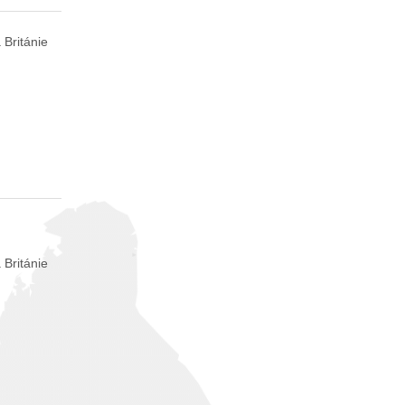
 Británie
 Británie