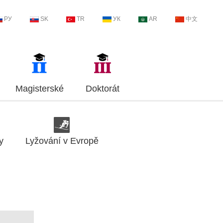
РУ
SK
TR
УК
AR
中文
Magisterské
Doktorát
y
Lyžování v Evropě