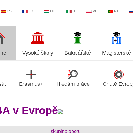
ES
FR
HU
IT
PL
PT
me
Vysoké školy
Bakalářské
Magisterské
sát
Erasmus+
Hledání práce
Chutě Evrop
A v Evropě
skupina oboru