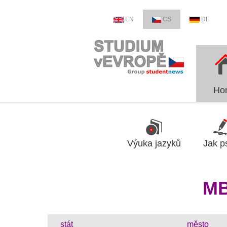
EN
CS
DE
Ho
Výuka jazyků
Jak p
MB
stát
město