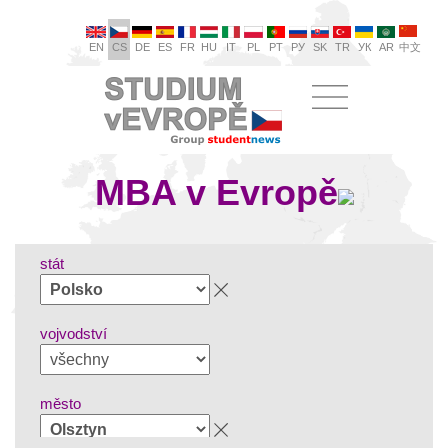
EN
CS
DE
ES
FR
HU
IT
PL
PT
РУ
SK
TR
УК
AR
中文
MBA v Evropě
stát
vojvodství
město