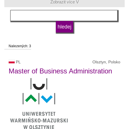
Zobrazit více V
skupina oboru
jazyk
Nalezených: 3
druh vysoké školy
PL
Olsztyn, Polsko
status vysoké školy
Master of Business Administration